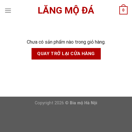
Skip
LĂNG MỘ ĐÁ
0
to
content
Chưa có sản phẩm nào trong giỏ hàng.
QUAY TRỞ LẠI CỬA HÀNG
Copyright 2026 ©
Bia mộ Hà Nội