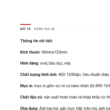
MÔ TẢ
ĐÁNH GIÁ (0)
Thông tin chi tiết:
Kích thước
: 90mmx120mm.
Hình dáng
: oval, bầu dục, elip.
Chất lượng hình ảnh
: 400-1200dpi, tiêu chuẩn châu 
Mực in
: mực in gốm sứ vô cơ nano nhiệt độ 890-104
Chất liệu sứ
: sản xuất hoàn toàn và nhập khẩu từ th
Ứng dụng
: Ảnh bia mộ, gắn trực tiếp trên mộ, ảnh l