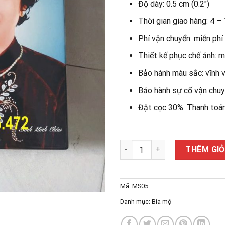
Độ dày:
0.5 cm
(0.2″)
Thời gian giao hàng: 4 –
Phí vận chuyển: miễn phí 
Thiết kế phục chế ảnh: m
Bảo hành màu sắc: vĩnh v
Bảo hành sự cố vận chuy
Đặt cọc 30%. Thanh toán 
Ảnh men sứ cao cấp MS05 số 
THÊM GI
Mã:
MS05
Danh mục:
Bia mộ