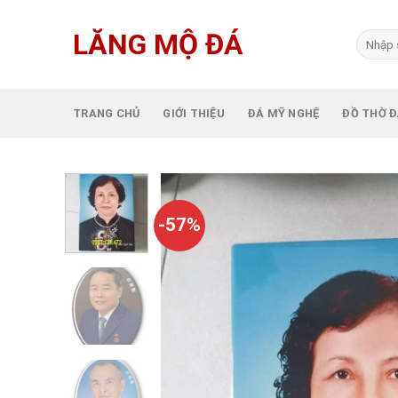
Skip
to
LĂNG MỘ ĐÁ
Tìm
content
kiếm:
TRANG CHỦ
GIỚI THIỆU
ĐÁ MỸ NGHỆ
ĐỒ THỜ 
-57%