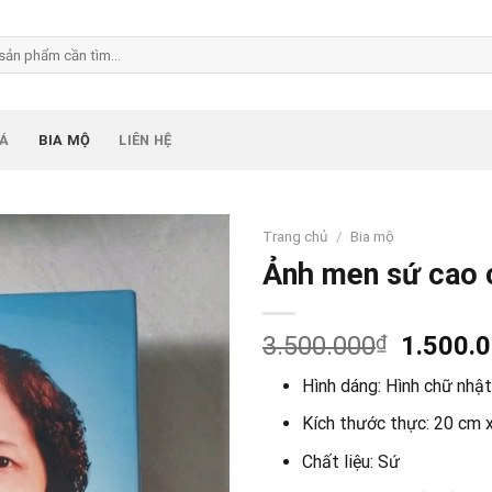
ĐÁ
BIA MỘ
LIÊN HỆ
Trang chủ
/
Bia mộ
Ảnh men sứ cao
Giá
3.500.000
₫
1.500.
gốc
Hình dáng:
Hình chữ nhật
là:
3.500.0
Kích thước thực:
20 cm 
Chất liệu:
Sứ