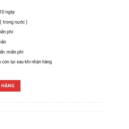
 10 ngày
( trong nước )
iễn phí
iễn
ển: miễn phí
còn lại sau khi nhận hàng
lượng
Ỏ HÀNG