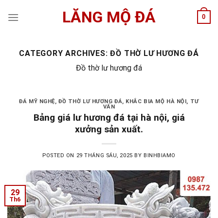
Skip
LĂNG MỘ ĐÁ
0
to
content
CATEGORY ARCHIVES:
ĐỒ THỜ LƯ HƯƠNG ĐÁ
Đồ thờ lư hương đá
ĐÁ MỸ NGHỆ
,
ĐỒ THỜ LƯ HƯƠNG ĐÁ
,
KHẮC BIA MỘ HÀ NỘI
,
TƯ
VẤN
Bảng giá lư hương đá tại hà nội, giá
xưởng sản xuất.
POSTED ON
29 THÁNG SÁU, 2025
BY
BINHBIAMO
29
Th6