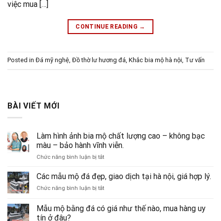
việc mua […]
CONTINUE READING
→
Posted in
Đá mỹ nghệ
,
Đồ thờ lư hương đá
,
Khắc bia mộ hà nội
,
Tư vấn
BÀI VIẾT MỚI
Làm hình ảnh bia mộ chất lượng cao – không bạc
màu – bảo hành vĩnh viễn.
ở
Chức năng bình luận bị tắt
Làm
hình
Các mẫu mộ đá đẹp, giao dịch tại hà nội, giá hợp lý.
ảnh
ở
Chức năng bình luận bị tắt
bia
Các
mộ
mẫu
Mẫu mộ bằng đá có giá như thế nào, mua hàng uy
chất
mộ
lượng
tín ở đâu?